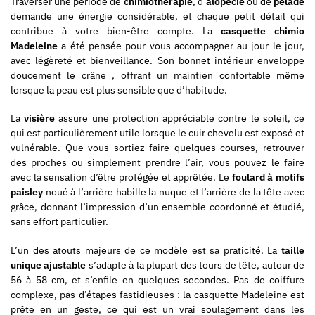
Traverser une période de
chimiothérapie
, d’
alopécie
ou de
pelade
demande une énergie considérable, et chaque petit détail qui
contribue à votre bien-être compte. La
casquette chimio
Madeleine
a été pensée pour vous accompagner au jour le jour,
avec légèreté et bienveillance. Son bonnet intérieur enveloppe
doucement le crâne , offrant un maintien confortable même
lorsque la peau est plus sensible que d’habitude.
La
visière
assure une protection appréciable contre le soleil, ce
qui est particulièrement utile lorsque le cuir chevelu est exposé et
vulnérable. Que vous sortiez faire quelques courses, retrouver
des proches ou simplement prendre l’air, vous pouvez le faire
avec la sensation d’être protégée et apprêtée. Le
foulard à motifs
paisley
noué à l’arrière habille la nuque et l’arrière de la tête avec
grâce, donnant l’impression d’un ensemble coordonné et étudié,
sans effort particulier.
L’un des atouts majeurs de ce modèle est sa praticité. La
taille
unique ajustable
s’adapte à la plupart des tours de tête, autour de
56 à 58 cm, et s’enfile en quelques secondes. Pas de coiffure
complexe, pas d’étapes fastidieuses : la casquette Madeleine est
prête en un geste, ce qui est un vrai soulagement dans les