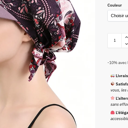
Couleur
-10% avec 
Livrai
Satisf
vous, les
L’alte
sans effor
L’élég
accessibl