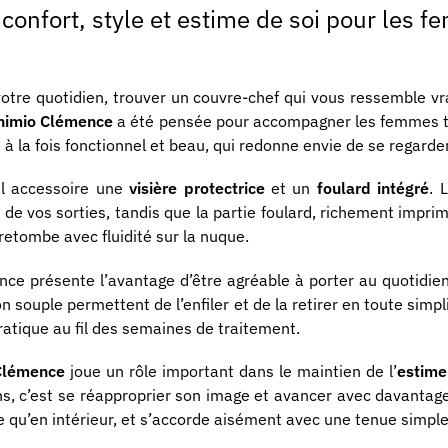
confort, style et estime de soi pour les 
votre quotidien, trouver un couvre-chef qui vous ressemble vr
himio Clémence
a été pensée pour accompagner les femmes 
e à la fois fonctionnel et beau, qui redonne envie de se regarder
ul accessoire une
visière protectrice
et un
foulard intégré
. 
s de vos sorties, tandis que la partie foulard, richement impr
retombe avec fluidité sur la nuque.
ence présente l’avantage d’être agréable à porter au quotidie
n souple permettent de l’enfiler et de la retirer en toute simp
ratique au fil des semaines de traitement.
Clémence
joue un rôle important dans le maintien de l’
estime
sons, c’est se réapproprier son image et avancer avec davant
ille qu’en intérieur, et s’accorde aisément avec une tenue simple