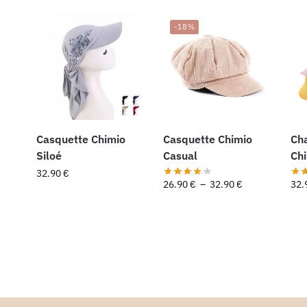
-18%
Casquette Chimio
Casquette Chimio
Ch
Siloé
Casual
Ch
32.90
€
26.90
€
–
32.90
€
32.