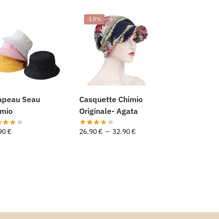
-18%
apeau Seau
Casquette Chimio
imio
Originale- Agata
90
€
26.90
€
–
32.90
€