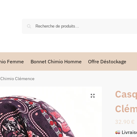
imio Femme
Bonnet Chimio Homme
Offre Déstockage
 Chimio Clémence
Casq
Clé
32.90
€
Livrai