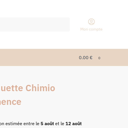
Recherche
Mon compte
0.00
€
0
uette Chimio
mence
son estimée entre le
5 août
et le
12 août