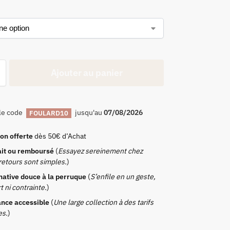
Ajouter au panier
le code
jusqu'au
07/08/2026
FOULARD10
son offerte
dès 50€ d’Achat
ait ou remboursé
(
Essayez sereinement chez
 retours sont simples.
)
rnative douce à la perruque
(
S’enfile en un geste,
t ni contrainte.
)
ance accessible
(
Une large collection à des tarifs
es.
)