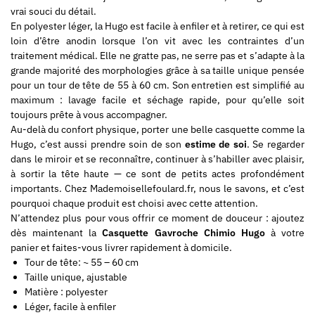
vrai souci du détail.
En polyester léger, la Hugo est facile à enfiler et à retirer, ce qui est
loin d’être anodin lorsque l’on vit avec les contraintes d’un
traitement médical. Elle ne gratte pas, ne serre pas et s’adapte à la
grande majorité des morphologies grâce à sa taille unique pensée
pour un tour de tête de 55 à 60 cm. Son entretien est simplifié au
maximum : lavage facile et séchage rapide, pour qu’elle soit
toujours prête à vous accompagner.
Au-delà du confort physique, porter une belle casquette comme la
Hugo, c’est aussi prendre soin de son
estime de soi
. Se regarder
dans le miroir et se reconnaître, continuer à s’habiller avec plaisir,
à sortir la tête haute — ce sont de petits actes profondément
importants. Chez Mademoisellefoulard.fr, nous le savons, et c’est
pourquoi chaque produit est choisi avec cette attention.
N’attendez plus pour vous offrir ce moment de douceur : ajoutez
dès maintenant la
Casquette Gavroche Chimio Hugo
à votre
panier et faites-vous livrer rapidement à domicile.
Tour de tête: ~ 55 – 60 cm
Taille unique, ajustable
Matière : polyester
Léger, facile à enfiler